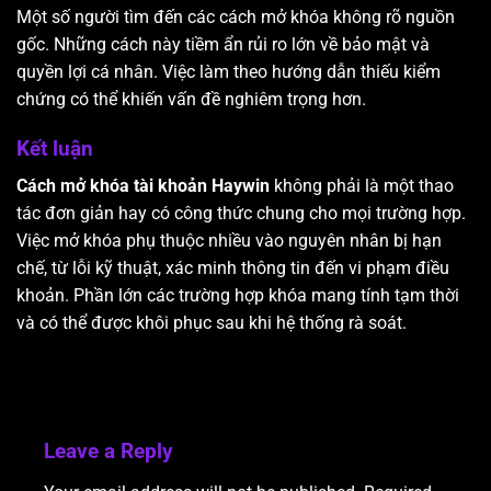
Một số người tìm đến các cách mở khóa không rõ nguồn
gốc. Những cách này tiềm ẩn rủi ro lớn về bảo mật và
quyền lợi cá nhân. Việc làm theo hướng dẫn thiếu kiểm
chứng có thể khiến vấn đề nghiêm trọng hơn.
Kết luận
Cách mở khóa tài khoản Haywin
không phải là một thao
tác đơn giản hay có công thức chung cho mọi trường hợp.
Việc mở khóa phụ thuộc nhiều vào nguyên nhân bị hạn
chế, từ lỗi kỹ thuật, xác minh thông tin đến vi phạm điều
khoản. Phần lớn các trường hợp khóa mang tính tạm thời
và có thể được khôi phục sau khi hệ thống rà soát.
Leave a Reply