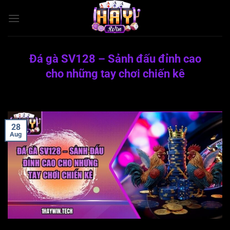
Skip
to
content
Đá gà SV128 – Sảnh đấu đỉnh cao
cho những tay chơi chiến kê
28
Aug