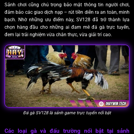
Sảnh chơi cũng chú trọng bảo mật thông tin người chơi,
đảm bảo các giao dịch nạp – rút tiền diễn ra an toàn, minh
bạch. Nhờ những ưu điểm này, SV128 đã trở thành lựa
chọn hàng đầu cho những ai đam mê đá gà trực tuyến,
đem lại trải nghiệm vừa chân thực, vừa giải trí cao.
Đá gà SV128 là sảnh game trực tuyến nổi bật
Các loại gà và đấu trường nổi bật tại sảnh