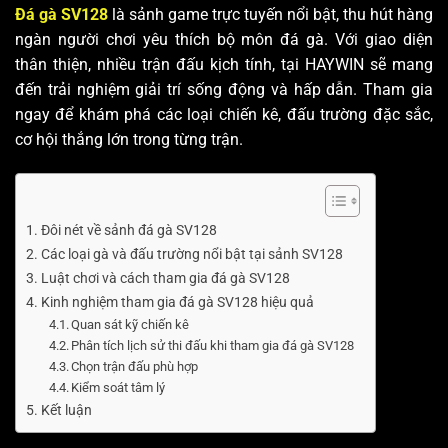
Đá gà SV128
là sảnh game trực tuyến nổi bật, thu hút hàng
ngàn người chơi yêu thích bộ môn đá gà. Với giao diện
thân thiện, nhiều trận đấu kịch tính, tại HAYWIN sẽ mang
đến trải nghiệm giải trí sống động và hấp dẫn. Tham gia
ngay để khám phá các loại chiến kê, đấu trường đặc sắc,
cơ hội thắng lớn trong từng trận.
Đôi nét về sảnh đá gà SV128
Các loại gà và đấu trường nổi bật tại sảnh SV128
Luật chơi và cách tham gia đá gà SV128
Kinh nghiệm tham gia đá gà SV128 hiệu quả
Quan sát kỹ chiến kê
Phân tích lịch sử thi đấu khi tham gia đá gà SV128
Chọn trận đấu phù hợp
Kiểm soát tâm lý
Kết luận