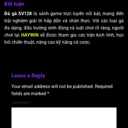
Kết luận
Đá gà SV128
là sảnh game trực tuyến nổi bật, mang đến
trải nghiệm giải trí hấp dẫn và chân thực. Với các loại gà
đa dạng, đấu trường sinh động và luật chơi rõ ràng, người
chơi tại
HAYWIN
sẽ được tham gia các trận kịch tính, học
hỏi chiến thuật, nâng cao kỹ năng cá cược.
Leave a Reply
Your email address will not be published.
Required
fields are marked
*
Comment
*