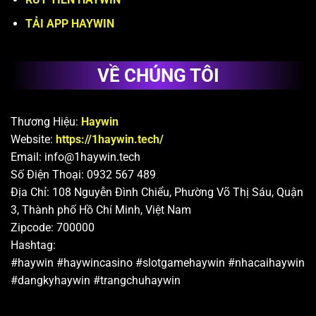
TẢI APP HAYWIN
VỀ CHÚNG TÔI
Thương Hiệu:
Haywin
Website:
https://1haywin.tech/
Email:
info@1haywin.tech
Số Điện Thoại: 0932 567 489
Địa Chỉ: 108 Nguyễn Đình Chiểu, Phường Võ Thị Sáu, Quận
3, Thành phố Hồ Chí Minh, Việt Nam
Zipcode: 700000
Hashtag:
#haywin #haywincasino #slotgamehaywin #nhacaihaywin
#dangkyhaywin #trangchuhaywin