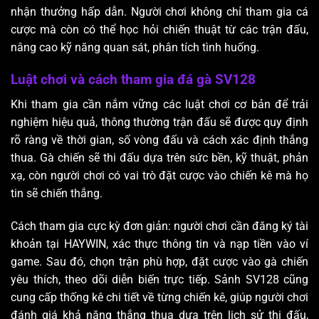
nhận thưởng hấp dẫn. Người chơi không chỉ tham gia cá
cược mà còn có thể học hỏi chiến thuật từ các trận đấu,
nâng cao kỹ năng quan sát, phân tích tình huống.
Luật chơi và cách tham gia đá gà SV128
Khi tham gia cần nắm vững các luật chơi cơ bản để trải
nghiệm hiệu quả, thông thường trận đấu sẽ được quy định
rõ ràng về thời gian, số vòng đấu và cách xác định thắng
thua. Gà chiến sẽ thi đấu dựa trên sức bền, kỹ thuật, phản
xạ, còn người chơi có vai trò đặt cược vào chiến kê mà họ
tin sẽ chiến thắng.
Cách tham gia cực kỳ đơn giản: người chơi cần đăng ký tài
khoản tại HAYWIN, xác thực thông tin và nạp tiền vào ví
game. Sau đó, chọn trận phù hợp, đặt cược vào gà chiến
yêu thích, theo dõi diễn biến trực tiếp. Sảnh SV128 cũng
cung cấp thống kê chi tiết về từng chiến kê, giúp người chơi
đánh giá khả năng thắng thua dựa trên lịch sử thi đấu,