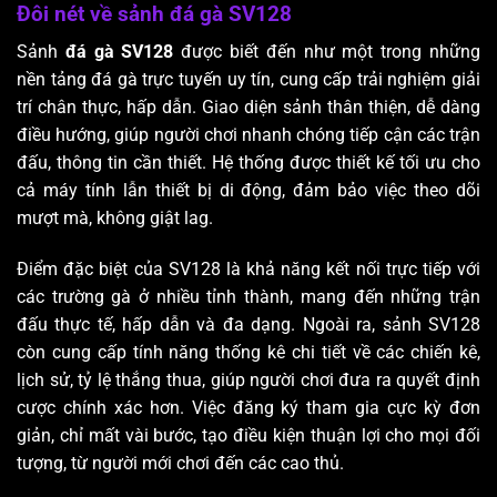
Đôi nét về sảnh đá gà SV128
Sảnh
đá gà SV128
được biết đến như một trong những
nền tảng đá gà trực tuyến uy tín, cung cấp trải nghiệm giải
trí chân thực, hấp dẫn. Giao diện sảnh thân thiện, dễ dàng
điều hướng, giúp người chơi nhanh chóng tiếp cận các trận
đấu, thông tin cần thiết. Hệ thống được thiết kế tối ưu cho
cả máy tính lẫn thiết bị di động, đảm bảo việc theo dõi
mượt mà, không giật lag.
Điểm đặc biệt của SV128 là khả năng kết nối trực tiếp với
các trường gà ở nhiều tỉnh thành, mang đến những trận
đấu thực tế, hấp dẫn và đa dạng. Ngoài ra, sảnh SV128
còn cung cấp tính năng thống kê chi tiết về các chiến kê,
lịch sử, tỷ lệ thắng thua, giúp người chơi đưa ra quyết định
cược chính xác hơn. Việc đăng ký tham gia cực kỳ đơn
giản, chỉ mất vài bước, tạo điều kiện thuận lợi cho mọi đối
tượng, từ người mới chơi đến các cao thủ.