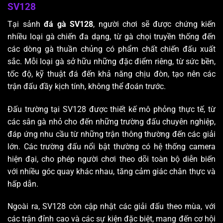
SV128
Tại sảnh
đá gà SV128
, người chơi sẽ được chứng kiến
nhiều loại gà chiến đa dạng, từ gà chọi truyền thống đến
các dòng gà thuần chủng có phẩm chất chiến đấu xuất
sắc. Mỗi loại gà sở hữu những đặc điểm riêng, từ sức bền,
tốc độ, kỹ thuật đá đến khả năng chịu đòn, tạo nên các
trận đấu đầy kịch tính, không thể đoán trước.
Đấu trường tại SV128 được thiết kế mô phỏng thực tế, từ
các sân gà nhỏ cho đến những trường đấu chuyên nghiệp,
đáp ứng nhu cầu từ những trận thông thường đến các giải
lớn. Các trường đấu nổi bật thường có hệ thống camera
hiện đại, cho phép người chơi theo dõi toàn bộ diễn biến
với nhiều góc quay khác nhau, tăng cảm giác chân thực và
hấp dẫn.
Ngoài ra, SV128 còn cập nhật các giải đấu theo mùa, với
các trận đỉnh cao và các sự kiện đặc biệt, mang đến cơ hội