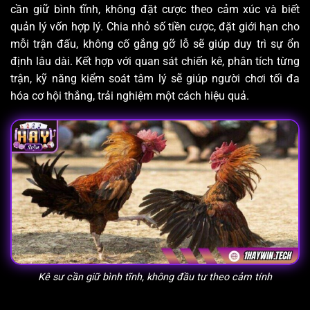
cần giữ bình tĩnh, không đặt cược theo cảm xúc và biết
quản lý vốn hợp lý. Chia nhỏ số tiền cược, đặt giới hạn cho
mỗi trận đấu, không cố gắng gỡ lỗ sẽ giúp duy trì sự ổn
định lâu dài. Kết hợp với quan sát chiến kê, phân tích từng
trận, kỹ năng kiểm soát tâm lý sẽ giúp người chơi tối đa
hóa cơ hội thắng, trải nghiệm một cách hiệu quả.
Kê sư cần giữ bình tĩnh, không đầu tư theo cảm tính